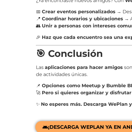
¿Ya encontraste nuevos amigos? Con
We
📅
Crear eventos personalizados
→ Desde
📍
Coordinar horarios y ubicaciones
→ A
👥
Unir a personas con intereses comu
🎉
Haz que cada encuentro sea una exp
🎯 Conclusión
Las
aplicaciones para hacer amigos
son
de actividades únicas.
📌
Opciones como Meetup y Bumble BFF
🚀
Pero si quieres organizar y disfruta
✨
No esperes más. Descarga WePlan y
¡DESCARGA WEPLAN YA EN AN