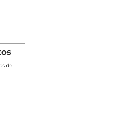
tos
os de