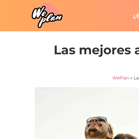
¿
Las mejores 
WePlan
»
La