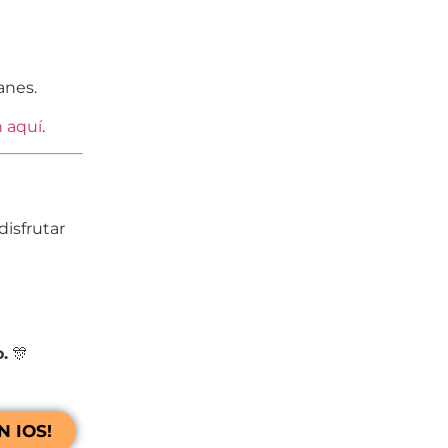
anes.
 aquí
.
disfrutar
.
🎊
 IOS!