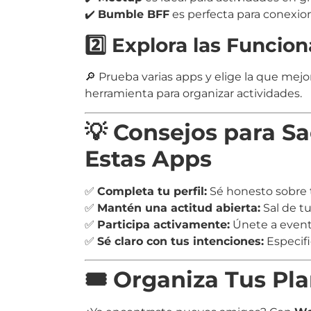
✔️
Bumble BFF
es perfecta para conexio
2️⃣ Explora las Funcio
🔎 Prueba varias apps y elige la que mejor
herramienta para organizar actividades.
💡 Consejos para S
Estas Apps
✅
Completa tu perfil:
Sé honesto sobre t
✅
Mantén una actitud abierta:
Sal de tu
✅
Participa activamente:
Únete a evento
✅
Sé claro con tus intenciones:
Especifi
🎟️ Organiza Tus P