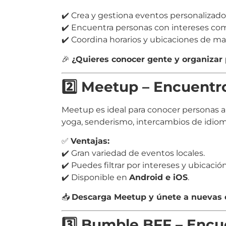
✔️ Crea y gestiona eventos personalizado
✔️ Encuentra personas con intereses co
✔️ Coordina horarios y ubicaciones de man
🎉
¿Quieres conocer gente y organizar
2️⃣ Meetup – Encuentr
Meetup es ideal para conocer personas a
yoga, senderismo, intercambios de idiom
✅
Ventajas:
✔️ Gran variedad de eventos locales.
✔️ Puedes filtrar por intereses y ubicación
✔️ Disponible en
Android e iOS
.
📥
Descarga Meetup y únete a nuevas e
3️⃣ Bumble BFF – Encu