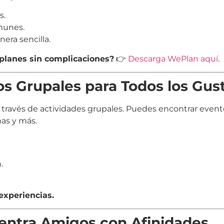
s.
munes.
era sencilla.
 planes sin complicaciones?
👉
Descarga WePlan aquí
.
os Grupales para Todos los Gus
 través de actividades grupales. Puedes encontrar event
as y más.
.
xperiencias.
entra Amigos con Afinidades