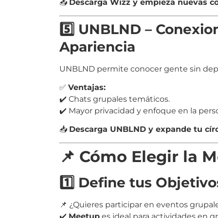
📥
Descarga Wizz y empieza nuevas co
5️⃣ UNBLND – Conexion
Apariencia
UNBLND permite conocer gente sin depen
✅
Ventajas:
✔️ Chats grupales temáticos.
✔️ Mayor privacidad y enfoque en la pers
📥
Descarga UNBLND y expande tu círcu
📌 Cómo Elegir la 
1️⃣ Define tus Objetivo
📌 ¿Quieres participar en eventos grupal
✔️
Meetup
es ideal para actividades en g