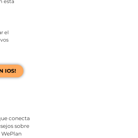
n esta
r el
evos
 IOS!
que conecta
nsejos sobre
r WePlan