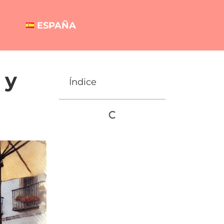
ESPAÑA
 y
Índice
a