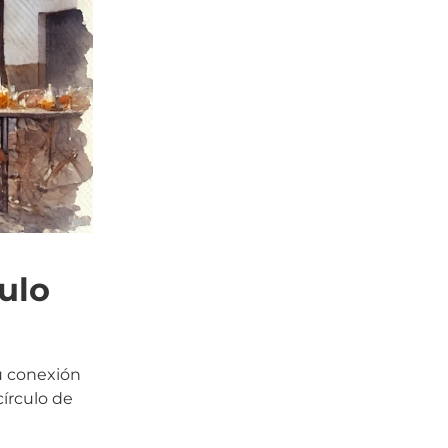
ulo
su conexión
círculo de