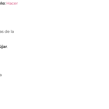
lo:
Hacer
as de la
újar
.
a