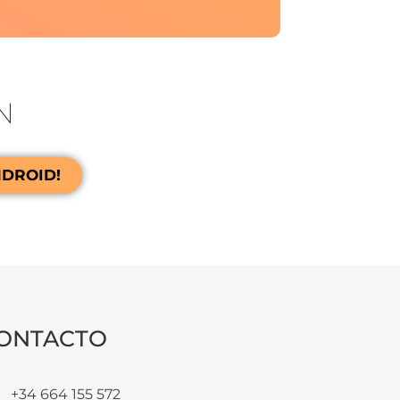
N
NDROID!
ONTACTO
+34 664 155 572