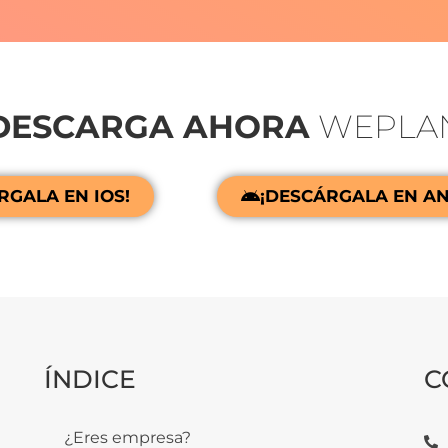
DESCARGA AHORA
WEPLA
RGALA EN IOS!
¡DESCÁRGALA EN A
ÍNDICE
C
¿Eres empresa?