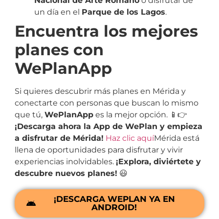
Nacional de Arte Romano
o disfrutar de
un día en el
Parque de los Lagos
.
Encuentra los mejores
planes con
WePlanApp
Si quieres descubrir más planes en Mérida y
conectarte con personas que buscan lo mismo
que tú,
WePlanApp
es la mejor opción. 📱👉
¡Descarga ahora la App de WePlan y empieza
a disfrutar de Mérida!
Haz clic aquí
Mérida está
llena de oportunidades para disfrutar y vivir
experiencias inolvidables.
¡Explora, diviértete y
descubre nuevos planes!
😃
¡DESCARGA WEPLAN YA EN
ANDROID!