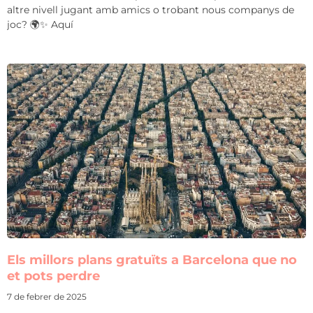
altre nivell jugant amb amics o trobant nous companys de
joc? 🌍✨ Aquí
Els millors plans gratuïts a Barcelona que no
et pots perdre
7 de febrer de 2025