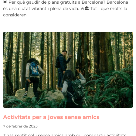
🌟 Per què gaudir de plans gratuïts a Barcelona? Barcelona
és una ciutat vibrant i plena de vida. 🎶🏛️ Tot i que molts la
consideren
Activitats per a joves sense amics
7 de febrer de 2025
T’has sentit sol i sense amics amb qui compartir activitats