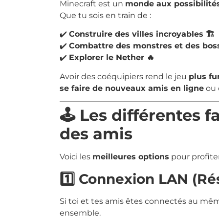
Minecraft est un
monde aux possibilités
Que tu sois en train de :
✔️
Construire des villes incroyables 🏗️
✔️
Combattre des monstres et des boss
✔️
Explorer le Nether 🔥
Avoir des coéquipiers rend le jeu
plus fu
se faire de nouveaux amis en ligne
ou d
🕹️ Les différentes 
des amis
Voici les
meilleures options
pour profite
1️⃣ Connexion LAN (Rés
Si toi et tes amis êtes connectés au mêm
ensemble.