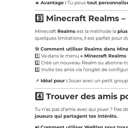
🔥
Avantage :
Tu peux
tout personnalis
3️⃣ Minecraft Realms – 
Minecraft
Realms
est la méthode la
plus 
quelques limitations, il est parfait pour
🛠️
Comment utiliser Realms dans Minec
1️⃣ Va dans le menu
« Minecraft Realms 
2️⃣ Crée un nouveau Realm ou abonne-toi
3️⃣ Invite tes amis via l’onglet de config
📌
Idéal pour :
Jouer avec un petit groupe
4️⃣ Trouver des amis 
Tu n’as pas d’amis avec qui jouer ? Pas de
joueurs qui partagent tes intérêts.
📲
Comment utiliser WePlan pour trouv