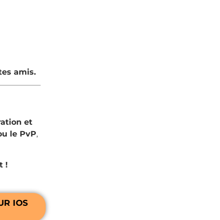
tes amis.
ation et
 ou le PvP
,
 !
R IOS