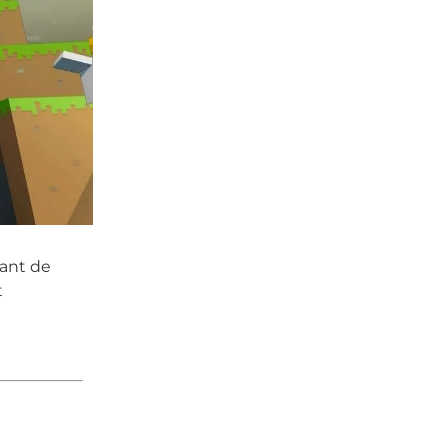
vant de
t