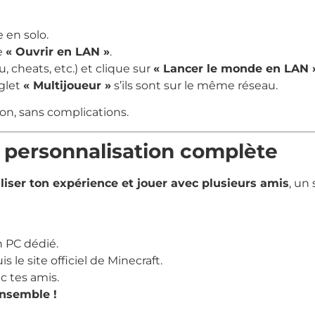
 en solo.
e
« Ouvrir en LAN »
.
, cheats, etc.) et clique sur
« Lancer le monde en LAN 
nglet
« Multijoueur »
s’ils sont sur le même réseau.
on, sans complications.
e personnalisation complète
liser ton expérience et jouer avec plusieurs amis
, un
n PC dédié.
 le site officiel de Minecraft.
c tes amis.
nsemble !