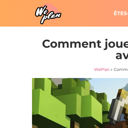
ÊTES
Comment jouer
a
WePlan
»
Commen