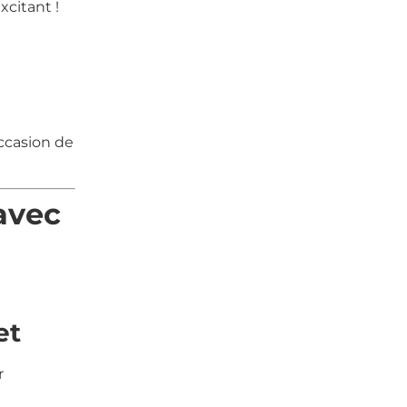
xcitant !
occasion de
 avec
et
r