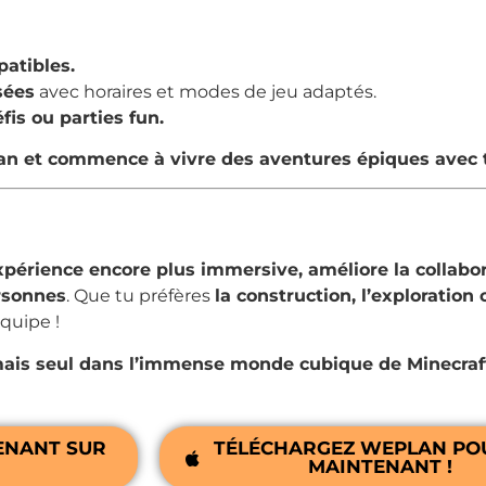
atibles.
sées
avec horaires et modes de jeu adaptés.
fis ou parties fun.
lan et commence à vivre des aventures épiques avec 
xpérience encore plus immersive, améliore la collabor
rsonnes
. Que tu préfères
la construction, l’exploration
quipe !
mais seul dans l’immense monde cubique de Minecraft
ENANT SUR
TÉLÉCHARGEZ WEPLAN POU
MAINTENANT !