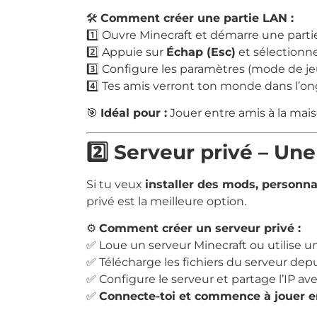
🛠️
Comment créer une partie LAN :
1️⃣ Ouvre Minecraft et démarre une partie
2️⃣ Appuie sur
Échap (Esc)
et sélectionn
3️⃣ Configure les paramètres (mode de jeu
4️⃣ Tes amis verront ton monde dans l’o
🎯
Idéal pour :
Jouer entre amis à la mais
2️⃣ Serveur privé – Un
Si tu veux
installer des mods, personna
privé est la meilleure option.
⚙️
Comment créer un serveur privé :
✅ Loue un serveur Minecraft ou utilise u
✅ Télécharge les fichiers du serveur depuis
✅ Configure le serveur et partage l’IP ave
✅
Connecte-toi et commence à jouer e