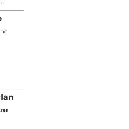
u.
e
 ait
Plan
tres