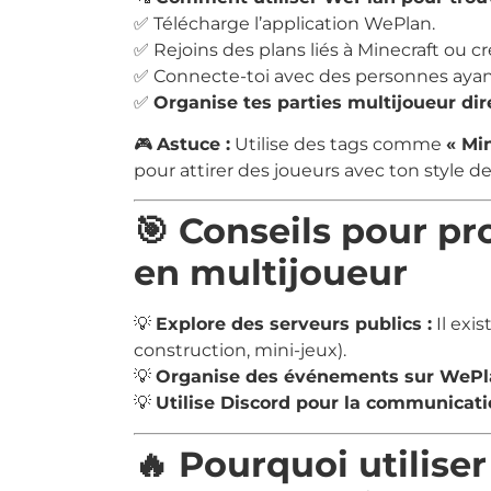
✅ Télécharge l’application WePlan.
✅ Rejoins des plans liés à Minecraft ou cré
✅ Connecte-toi avec des personnes ayan
✅
Organise tes parties multijoueur dir
🎮
Astuce :
Utilise des tags comme
« Mi
pour attirer des joueurs avec ton style de
🎯 Conseils pour p
en multijoueur
💡
Explore des serveurs publics :
Il exi
construction, mini-jeux).
💡
Organise des événements sur WePl
💡
Utilise Discord pour la communicati
🔥 Pourquoi utilise